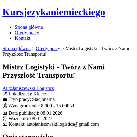
Kursjezykaniemieckiego
Strona główna
Oferty pracy
Kontakt
Strona główna
>
Oferty pracy
>
Mistrz Logistyki - Twórz z Nami
Przyszłość Transportu!
Mistrz Logistyki - Twórz z Nami
Przyszłość Transportu!
AutoJaniszewski Logistics
📍
Lokalizacja:
Kielce
💼
Tryb pracy:
Stacjonarna
💰
Wynagrodzenie:
8 000 - 15 000 zł
📅
Data publikacji:
08.01.2026
⏰
Ważna do:
08.01.2027
📧
Kontakt:
autojaniszewski.logistics@gmail.com
Opis stanowiska